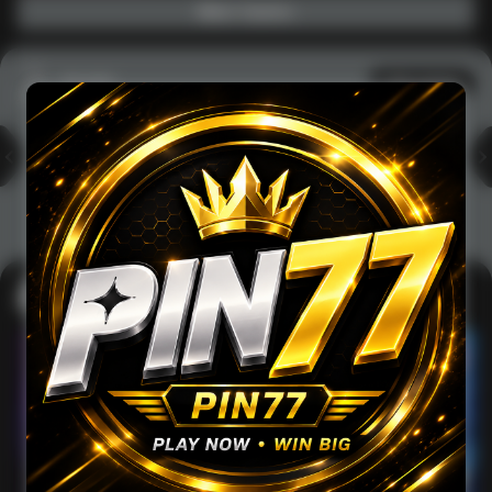
Main Casino
Arcade
Lihat semua
Hot
IDNArcade
PragmaticPlay
Askmeslot
Minigame
Mi
Main Arcade
Lotto
Fishing