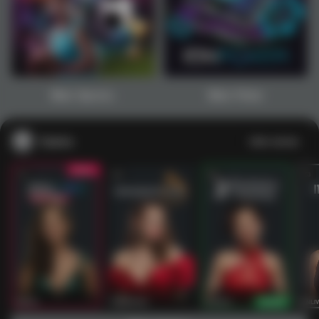
1
2
3
4
5
6
7
8
9
10
11
12
13
14
15
Main Sports+
Main Poker
Casino
Lihat semua
53
201
267
53
IDNLIVE
PragmaticPlay
Evolution
IDNLI