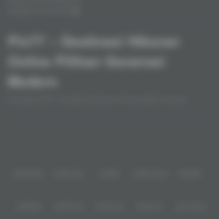
Pengaduan Konsumen
Pin77 – Destinasi Hiburan
Online Pilihan Generasi
Modern
Popularitas Pin77 meningkat seiring tren hiburan digital, termasuk
pencarian rtp Pin77 tertinggi oleh pengguna aktif. Dengan dukungan
teknologi mobile, Pin77 menawarkan akses hiburan online melalui situs
Baca lebih
Pin77 dan berbagai Pin77 alternatif.
Partner
IDNPOKER
IDNArcade
UboBet
SABA Sports
SBOBET
CMD368
NSOFT 88
TFGaming
IDNSLOT
Spin Royal